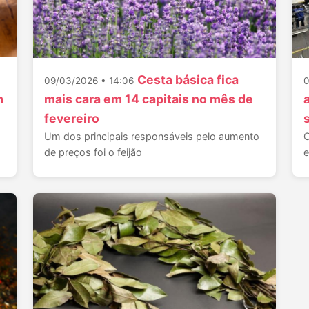
Cesta básica fica
09/03/2026 • 14:06
0
m
mais cara em 14 capitais no mês de
fevereiro
Um dos principais responsáveis pelo aumento
C
de preços foi o feijão
e