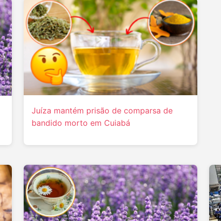
Juíza mantém prisão de comparsa de
bandido morto em Cuiabá