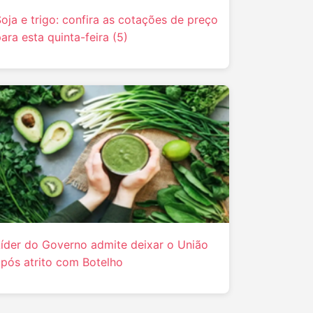
oja e trigo: confira as cotações de preço
ara esta quinta-feira (5)
Líder do Governo admite deixar o União
pós atrito com Botelho