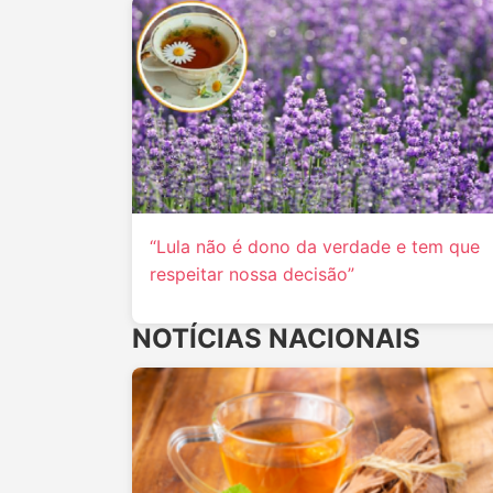
“Lula não é dono da verdade e tem que
respeitar nossa decisão”
NOTÍCIAS NACIONAIS