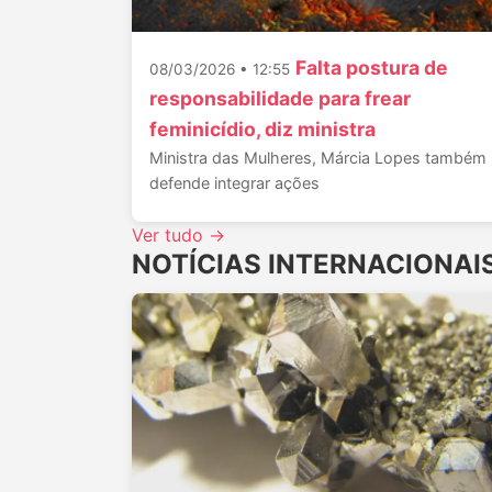
Falta postura de
08/03/2026 • 12:55
responsabilidade para frear
feminicídio, diz ministra
Ministra das Mulheres, Márcia Lopes também
defende integrar ações
Ver tudo →
NOTÍCIAS INTERNACIONAI