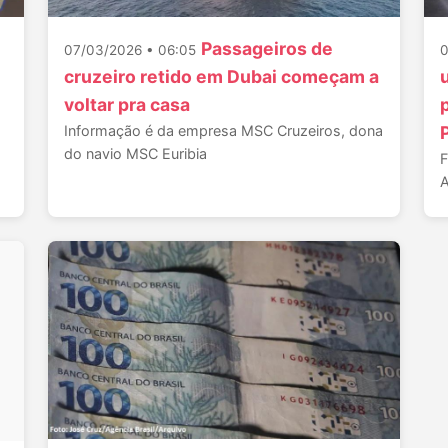
Passageiros de
07/03/2026 • 06:05
0
cruzeiro retido em Dubai começam a
voltar pra casa
Informação é da empresa MSC Cruzeiros, dona
do navio MSC Euribia
F
A