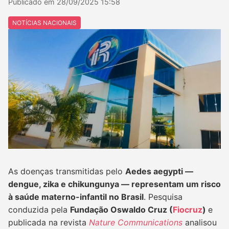
Publicado em 28/09/2025 15:58
NOTÍCIAS NACIONAIS
Reportagem: Cristina Sena
As doenças transmitidas pelo
Aedes aegypti —
dengue, zika e chikungunya — representam um risco
à saúde materno-infantil no Brasil
. Pesquisa
conduzida pela
Fundação Oswaldo Cruz (
Fiocruz
)
e
publicada na revista
Nature Communications
analisou