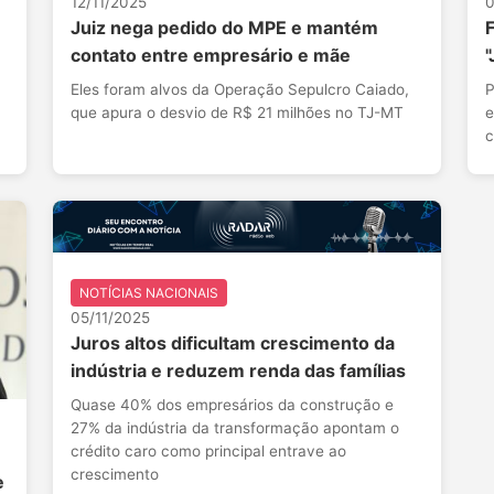
12/11/2025
0
Juiz nega pedido do MPE e mantém
F
contato entre empresário e mãe
"
Eles foram alvos da Operação Sepulcro Caiado,
P
que apura o desvio de R$ 21 milhões no TJ-MT
e
c
NOTÍCIAS NACIONAIS
05/11/2025
Juros altos dificultam crescimento da
indústria e reduzem renda das famílias
Quase 40% dos empresários da construção e
27% da indústria da transformação apontam o
crédito caro como principal entrave ao
crescimento
e