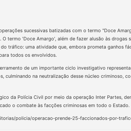
operações sucessivas batizadas com o termo "Doce Amarg
. O termo 'Doce Amargo', além de fazer alusão às drogas s
 do tráfico: uma atividade que, embora prometa ganhos fác
para todos os envolvidos.
cerramento de um importante ciclo investigativo represent
os, culminando na neutralização desse núcleo criminoso, c
ico da Polícia Civil por meio da operação Inter Partes, d
icado o combate às facções criminosas em todo o Estado.
ditorias/policia/operacao-prende-25-faccionados-por-trafi