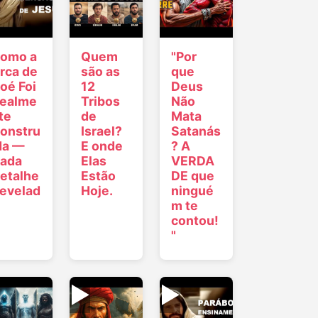
omo a
Quem
"Por
rca de
são as
que
oé Foi
12
Deus
ealme
Tribos
Não
te
de
Mata
onstru
Israel?
Satanás
da —
E onde
? A
ada
Elas
VERDA
etalhe
Estão
DE que
evelad
Hoje.
ningué
m te
contou!
"
▶
▶