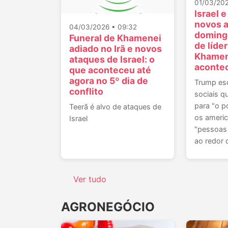
01/03/202
Israel e
novos 
04/03/2026 • 09:32
doming
Funeral de Khamenei
de líde
adiado no Irã e novos
Khamen
ataques de Israel: o
acontec
que aconteceu até
agora no 5º dia de
Trump es
conflito
sociais qu
para "o p
Teerã é alvo de ataques de
os americ
Israel
"pessoas
ao redor
Ver tudo
AGRONEGÓCIO