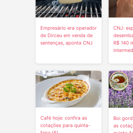
Empresário era operador
CNJ: es
de Dirceu em venda de
desemba
sentenças, aponta CNJ
R$ 140 m
intermed
Café hoje: confira as
Boi gord
cotações para quinta-
as cotaç
feira (5)