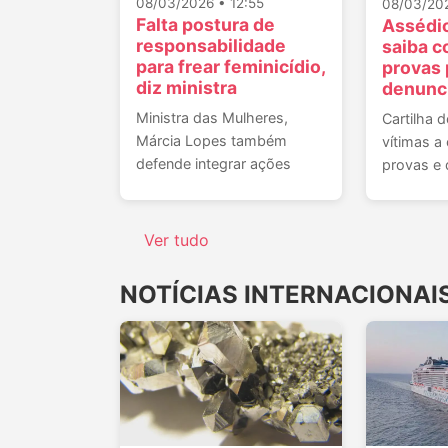
08/03/2026 • 12:55
08/03/202
Falta postura de
Assédio
responsabilidade
saiba c
para frear feminicídio,
provas 
diz ministra
denunci
Ministra das Mulheres,
Cartilha 
Márcia Lopes também
vítimas a
defende integrar ações
provas e 
Ver tudo
NOTÍCIAS INTERNACIONAI