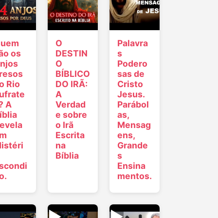
uem
O
Palavra
ão os
DESTIN
s
njos
O
Podero
resos
BÍBLICO
sas de
o Rio
DO IRÃ:
Cristo
ufrate
A
Jesus.
? A
Verdad
Parábol
íblia
e sobre
as,
evela
o Irã
Mensag
um
Escrita
ens,
istéri
na
Grande
Bíblia
s
scondi
Ensina
o.
mentos.
▶
▶