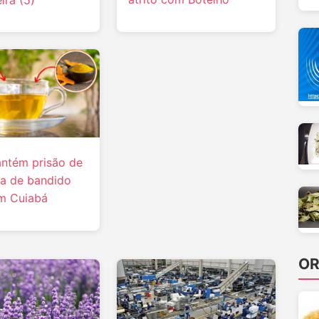
ira (5)
antém prisão de
a de bandido
m Cuiabá
OR