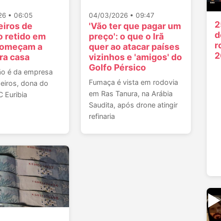
26 • 06:05
04/03/2026 • 09:47
2
eiros de
'Vão ter que pagar um
d
o retido em
preço': o que o Irã
r
começam a
quer ao atacar países
2
pra casa
vizinhos e 'amigos' do
Golfo Pérsico
ão é da empresa
Fumaça é vista em rodovia
eiros, dona do
em Ras Tanura, na Arábia
 Euribia
Saudita, após drone atingir
refinaria
▶