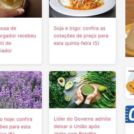
posa de
Soja e trigo: confira as
rgador recebeu
cotações de preço para
il de
esta quinta-feira (5)
iador
Líder do Governo admite
o hoje: confira
deixar o União após
ões para esta
atrito com Botelho