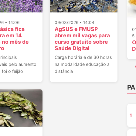
6 • 14:06
09/03/2026 • 14:04
ásica fica
AgSUS e FMUSP
0
ra em 14
abrem mil vagas para
5
s no mês de
curso gratuito sobre
O
ro
Saúde Digital
D
incipais
Carga horária é de 30 horas
veis pelo aumento
na modalidade educação a
foi o feijão
distância
PA
1