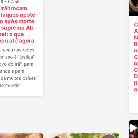
6 • 07:55
 Irã trocam
ataques neste
o após morte
C
r supremo Ali
A
ei: o que
N
eu até agora
R
creveu nas redes
n
C
e isso é "justiça"
í
ovo do Irã", para
C
anos e para
D
 de muitos países
R
 do mundo"
o
▶