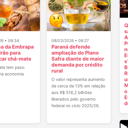
Q
s
A
26 • 08:34
08/03/2026 • 08:27
P
sa da Embrapa
Paraná defende
n
drão para
ampliação do Plano
E
icar chá-mate
Safra diante de maior
s
demanda por crédito
B
ate tem peso
rural
R
 na economia
O valor representa aumento
M
de cerca de 13% em relação
o
aos R$ 516,2 bilhões
E
liberados pelo governo
d
federal no ciclo 2025/26.
▶