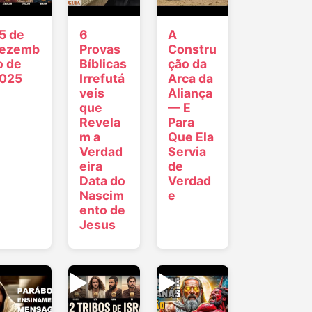
5 de
6
A
ezemb
Provas
Constru
o de
Bíblicas
ção da
025
Irrefutá
Arca da
veis
Aliança
que
— E
Revela
Para
m a
Que Ela
Verdad
Servia
eira
de
Data do
Verdad
Nascim
e
ento de
Jesus
▶
▶