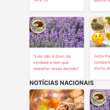
quinta-fe
Juíza m
“Lula não é dono da
compars
verdade e tem que
morto e
respeitar nossa decisão”
NOTÍCIAS NACIONAIS