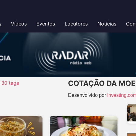
s
Vídeos
Eventos
Locutores
Notícias
Con
COTAÇÃO DA MO
r 30 tage
Desenvolvido por
Investing.co