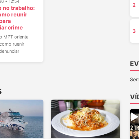
6 • 12:54
2
 no trabalho:
omo reunir
para
ar crime
3
do MPT orienta
 como ruenir
denunciar
EV
Sem
S
VÍ
▶