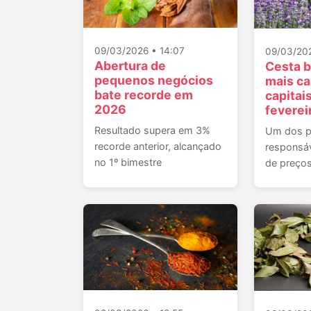
09/03/2026 • 14:07
09/03/202
Abertura de
Cesta b
pequenos negócios
mais ca
bate recorde em
capitai
2026
feverei
Resultado supera em 3%
Um dos pr
recorde anterior, alcançado
responsá
no 1º bimestre
de preços 